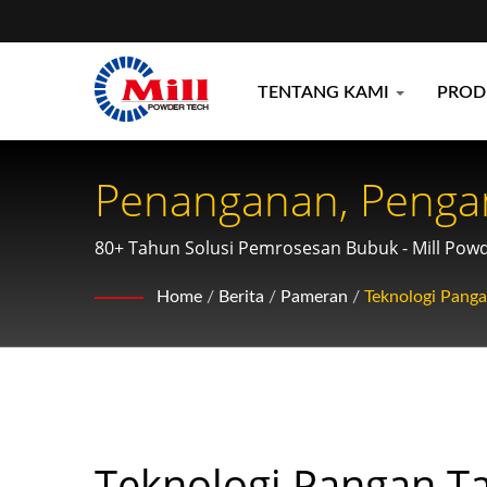
TENTANG KAMI
PRO
Penanganan, Penga
Powder Tech
80+ Tahun Solusi Pemrosesan Bubuk - Mill Pow
Home
/
Berita
/
Pameran
/
Teknologi Panga
Teknologi Pangan Ta