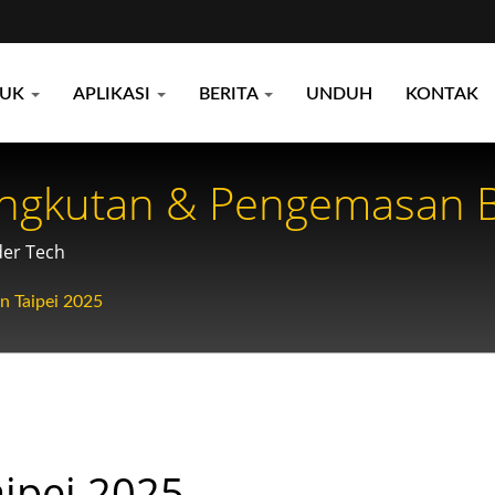
DUK
APLIKASI
BERITA
UNDUH
KONTAK
ngkutan & Pengemasan Bu
der Tech
n Taipei 2025
ipei 2025