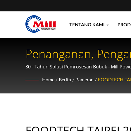
TENTANG KAMI
PRO
Penanganan, Penga
Powder Tech
80+ Tahun Solusi Pemrosesan Bubuk - Mill Pow
Home
/
Berita
/
Pameran
/
FOODTECH TAI
FOODTECH TAIPEI 2