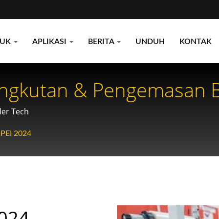
DUK
APLIKASI
BERITA
UNDUH
KONTAK
ngkutan & Pengemasan Bu
der Tech
PEI 2024
024