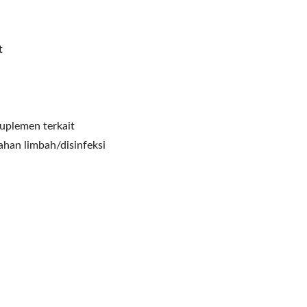
t
uplemen terkait
ahan limbah/disinfeksi