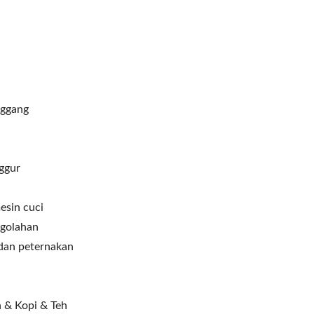
nggang
ggur
esin cuci
ngolahan
dan peternakan
n & Kopi & Teh